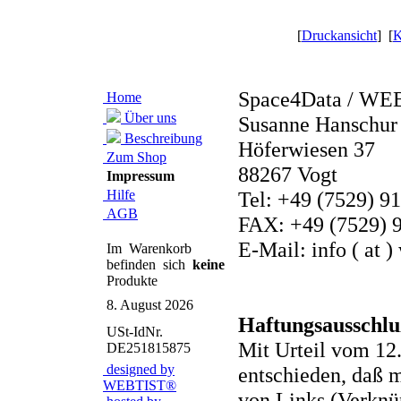
[
Druckansicht
] [
K
Space4Data / WE
Home
Über uns
Susanne Hanschur
Beschreibung
Höferwiesen 37
Zum Shop
88267 Vogt
Impressum
Hilfe
Tel: +49 (7529) 9
AGB
FAX: +49 (7529) 
E-Mail: info ( at )
Im Warenkorb
befinden sich
keine
Produkte
8. August 2026
Haftungsausschlu
USt-IdNr.
Mit Urteil vom 12
DE251815875
designed by
entschieden, daß 
WEBTIST®
von Links (Verknü