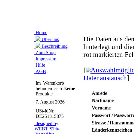
Home
Die Daten aus de
Über uns
hinterlegt und d
Beschreibung
Zum Shop
rot markierten Fel
Impressum
Hilfe
[
Auswahlmöglich
AGB
Datenaustausch
]
Im Warenkorb
befinden sich
keine
Anrede
Produkte
Nachname
7. August 2026
Vorname
USt-IdNr.
Passwort / Passwort
DE251815875
Strasse / Hausnumm
designed by
WEBTIST®
Länderkennzeichen