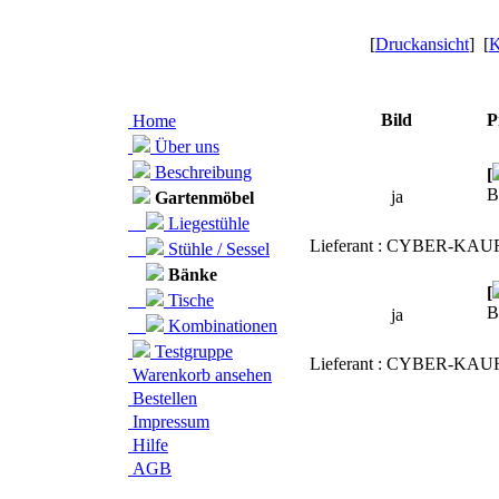
[
Druckansicht
] [
K
Bild
P
Home
Über uns
Beschreibung
[
B
ja
Gartenmöbel
Liegestühle
Lieferant : CYBER-KAU
Stühle / Sessel
Bänke
[
Tische
B
ja
Kombinationen
Testgruppe
Lieferant : CYBER-KAU
Warenkorb ansehen
Bestellen
Impressum
Hilfe
AGB